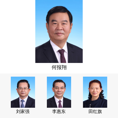
何报翔
刘家强
李惠东
田红旗