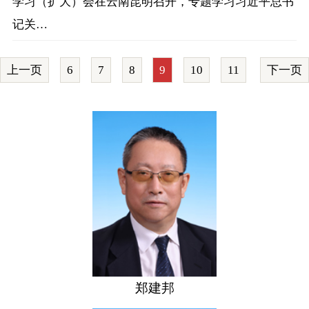
学习（扩大）会在云南昆明召开，专题学习习近平总书
记关…
上一页
6
7
8
9
10
11
下一页
郑建邦