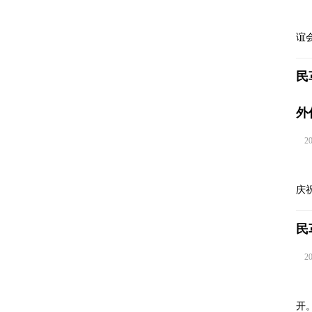
谊
民
外
202
庆
民
202
开