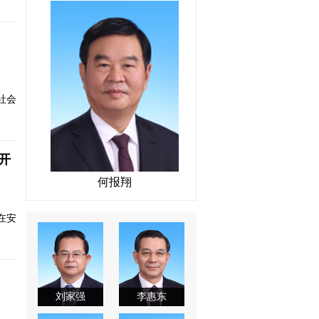
社会
开
何报翔
在安
刘家强
李惠东