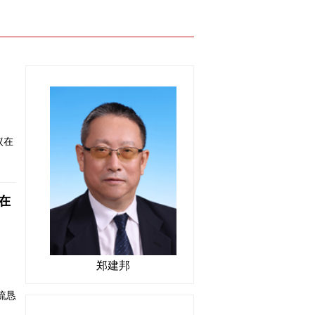
议在
在
郑建邦
流恳