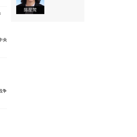
陈星莺
行
中央
战争