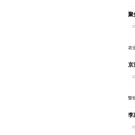
聚
202
农
京
202
暨
李
202