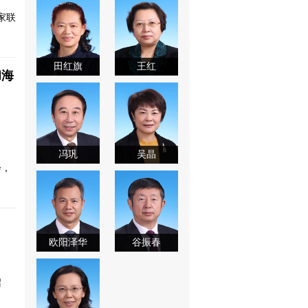
家联
田红旗
王红
和海
冯巩
吴晶
会，
欧阳泽华
谷振春
召