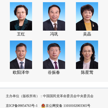
王红
冯巩
吴晶
欧阳泽华
谷振春
陈星莺
主办单位（版权所有）：中国国民党革命委员会中央委员会
京ICP备09054763号-1
京公网安备 11010102003365号