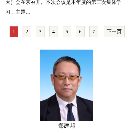
大）会在京召开。本次会议是本年度的第三次集体学
习，主题…
1
2
3
4
5
6
7
下一页
郑建邦