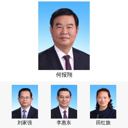
何报翔
刘家强
李惠东
田红旗