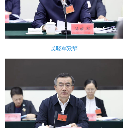
吴晓军致辞